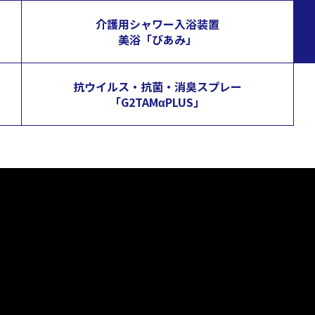
介護用シャワー入浴装置
美浴「びあみ」
抗ウイルス・抗菌・消臭スプレー
「G2TAMαPLUS」